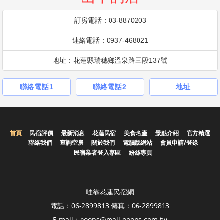
訂房電話：03-8870203
連絡電話：0937-468021
地址：花蓮縣瑞穗鄉溫泉路三段137號
聯絡電話1
聯絡電話2
地址
首頁
民宿評價
最新消息
花蓮民宿
美食名產
景點介紹
官方精選
聯絡我們
查詢空房
關於我們
電腦版網站
會員申請/登錄
民宿業者登入專區
紛絲專頁
哇靠花蓮民宿網
電話：06-2899813 傳真：06-2899813
E-mail：ooops@mail.ooops.com.tw