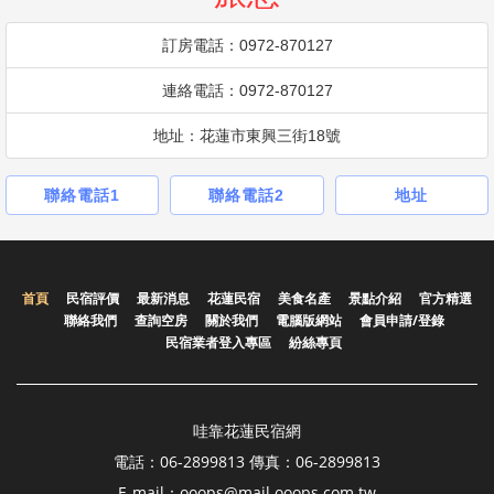
訂房電話：0972-870127
連絡電話：0972-870127
地址：花蓮市東興三街18號
聯絡電話1
聯絡電話2
地址
首頁
民宿評價
最新消息
花蓮民宿
美食名產
景點介紹
官方精選
聯絡我們
查詢空房
關於我們
電腦版網站
會員申請/登錄
民宿業者登入專區
紛絲專頁
哇靠花蓮民宿網
電話：06-2899813 傳真：06-2899813
E-mail：ooops@mail.ooops.com.tw