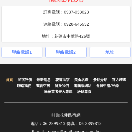
訂房電話：0937-033023
連絡電話：0928-645532
地址：花蓮市中華路426號
聯絡電話1
聯絡電話2
地址
首頁
民宿評價
最新消息
花蓮民宿
美食名產
景點介紹
官方精選
聯絡我們
查詢空房
關於我們
電腦版網站
會員申請/登錄
民宿業者登入專區
紛絲專頁
哇靠花蓮民宿網
電話：06-2899813 傳真：06-2899813
E-mail：ooops@mail.ooops.com.tw