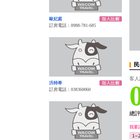
歐妃庭
訂房電話：0988-781-685
民
客人
汎特希
訂房電話：038360060
總
我要