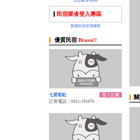
忘記帳號/密碼
民宿業者登入專區
開通民宿管理權限
優質民宿
Bravo!!
七星彩虹
關
訂房電話：0921-191076