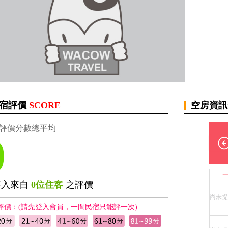
宿評價
SCORE
空房資
評價分數總平均
0
評入來自
0位住客
之評價
尚未提
評價：(請先登入會員，一間民宿只能評一次)