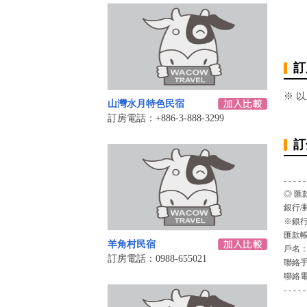
訂
※ 
山灣水月特色民宿
訂房電話：+886-3-888-3299
訂
- - - - -
◎ 匯
銀行/
※銀行
匯款
羊角村民宿
戶名
訂房電話：0988-655021
聯絡
聯絡
- - - - -